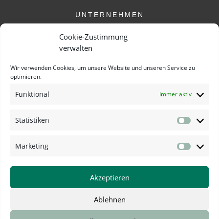
UNTERNEHMEN
Das ist uns wichtig
Cookie-Zustimmung
verwalten
Philosophie
Wir verwenden Cookies, um unsere Website und unseren Service zu
optimieren.
Qualität
Funktional
Immer aktiv
Das Herz und die Seele
Statistiken
Karriere
Statisti
Kontakt
Marketing
Marketi
Akzeptieren
Ablehnen
Copyright © 2026 - Woitschach GmbH - Alle Rechte vorbehalten